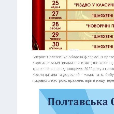
Вперше Полтавська обласна філармонія презен
Коржика» за мотивами книги «Кіт, що хотів під
трапилася в перед новоріччя 2022 року з героє
Кожна дитина та дорослий – мама, тато, баб
яскравого настрою, вражень, віри в нашу пере