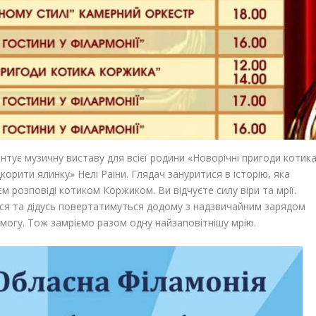
тує музичну виставу для всієї родини «Новорічні пригоди котик
корити ялинку» Нелі Раіни. Глядач зануритися в історію, яка
м розповіді котиком Коржиком. Ви відчуєте силу віри та мрії.
уся та дідусь повертатимуться додому з надзвичайним зарядом
могу. Тож замріємо разом одну найзаповітнішу мрію.