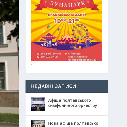
<
НЕДАВНІ ЗАПИСИ
Афіша полтавського
симфонічного оркестру
Нова афіша полтавської