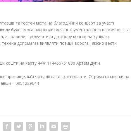
авців та гостей міста на благодійний концерт за участі
заходу буде змога насолодитися інструментальною класичною та
, а головне – долучитися до збору коштів на купівлю
техніка допомагає виявляти позиції ворога і якісно вести
ши кошти на карту 4441114456751880 Артем Дугін
е прізвище, ім’я чи надіслати скрін оплати. Отримати квитки на
вавши – 0951229644