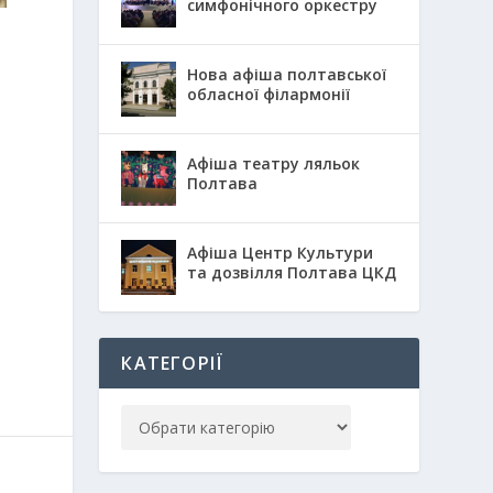
симфонічного оркестру
Нова афіша полтавської
обласної філармонії
Афіша театру ляльок
Полтава
Афіша Центр Культури
та дозвілля Полтава ЦКД
КАТЕГОРІЇ