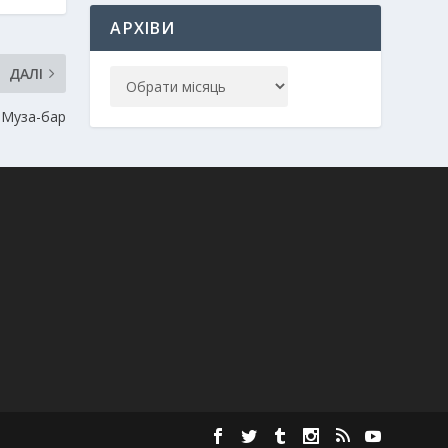
АРХІВИ
ДАЛІ
 Муза-бар