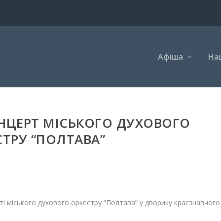
Афіша
Наш
НЦЕРТ МІСЬКОГО ДУХОВОГО
СТРУ “ПОЛТАВА”
сті міського духового оркестру “Полтава” у дворику краєзнавчого