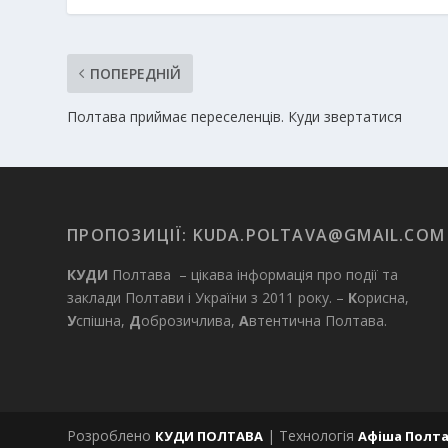
ПОПЕРЕДНІЙ
Полтава приймає переселенців. Куди звертатися
ПРОПОЗИЦІЇ:
KUDA.POLTAVA@GMAIL.COM
КУДИ
Полтава – цікава інформація про події та
заклади Полтави і України з 2011 року. –
К
орисна,
У
спішна,
Д
оброзичлива,
А
втентична Полтава.
Розроблено
| Технологія
КУДИ ПОЛТАВА
Афіша Полт