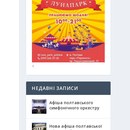
<
НЕДАВНІ ЗАПИСИ
Афіша полтавського
симфонічного оркестру
Нова афіша полтавської