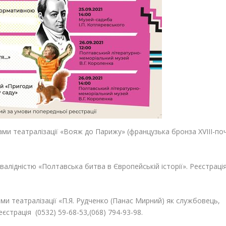
ами театралізації «Вояж до Парижу» (французька бронза ХVІІІ-поч
інвалідністю «Полтавська битва в Європейській історії». Реєстраці
ами театралізації «П.Я. Рудченко (Панас Мирний) як службовець,
єстрація (0532) 59-68-53,(068) 794-93-98.