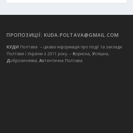
ПРОПОЗИЦІЇ:
KUDA.POLTAVA@GMAIL.COM
КУДИ
Полтава – цікава інформація про події та заклади
Полтави і України з 2011 року. –
К
орисна,
У
спішна,
Д
оброзичлива,
А
втентична Полтава.