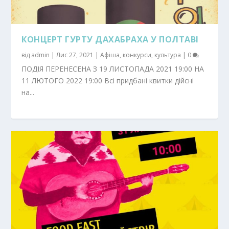
КОНЦЕРТ ГУРТУ ДАХАБРАХА У ПОЛТАВІ
від
admin
|
Лис 27, 2021
|
Афіша
,
конкурси
,
культура
|
0
ПОДІЯ ПЕРЕНЕСЕНА З 19 ЛИСТОПАДА 2021 19:00 НА
11 ЛЮТОГО 2022 19:00 Всі придбані квитки дійсні
на...