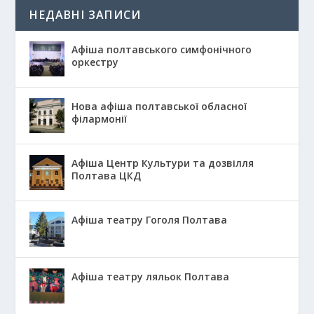
НЕДАВНІ ЗАПИСИ
Афіша полтавського симфонічного
оркестру
Нова афіша полтавської обласної
філармонії
Афіша Центр Культури та дозвілля
Полтава ЦКД
Афіша театру Гоголя Полтава
Афіша театру ляльок Полтава