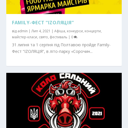
FAMILY-ФЕСТ “IZOЛЯЦІЯ”
від
admin
|
Лип 4, 2021
|
Афіша
,
конкурси
,
концерти
,
майстер-класи
,
свято
,
фестиваль
|
0
31 липня та 1 серпня під Полтавою пройде Family-
Фест “IZOЛЯЦІЯ”, в літо-парку «Сорочин...