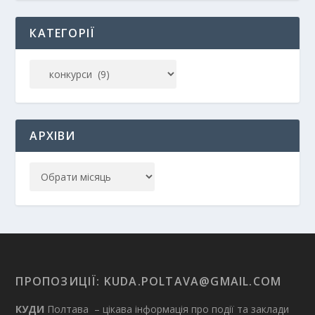
КАТЕГОРІЇ
АРХІВИ
ПРОПОЗИЦІЇ:
KUDA.POLTAVA@GMAIL.COM
КУДИ
Полтава – цікава інформація про події та заклади