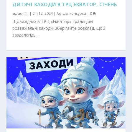
ДИТЯЧІ ЗАХОДИ В ТРЦ ЕКВАТОР, СІЧЕНЬ
від
admin
|
Січ 12, 2024
|
Афіша
,
конкурси
|
0
Щовихідних в ТРЦ «Екватор» традиційні
розважальні заходи. Зберігайте розклад, щоб
заздалегідь...