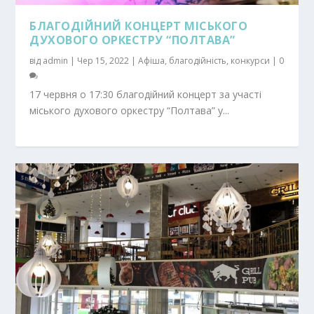
БЛАГОДІЙНИЙ КОНЦЕРТ МІСЬКОГО
ДУХОВОГО ОРКЕСТРУ “ПОЛТАВА”
від
admin
|
Чер 15, 2022
|
Афіша
,
благодійність
,
конкурси
|
0
17 червня о 17:30 благодійний концерт за участі
міського духового оркестру “Полтава” у...