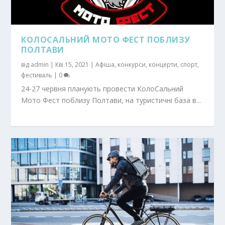
КОЛОСАЛЬНИЙ МОТО ФЕСТ ПОБЛИЗУ
ПОЛТАВИ
від
admin
|
Кві 15, 2021
|
Афіша
,
конкурси
,
концерти
,
спорт
,
фестиваль
|
0
24-27 червня планують провести КолоСальний
Мото Фест поблизу Полтави, на туристичні база в...