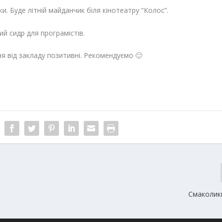
и. Буде літній майданчик біля кінотеатру “Колос”.
ний сидр для програмістів.
я від закладу позитивні. Рекомендуємо 🙂
Смаколики