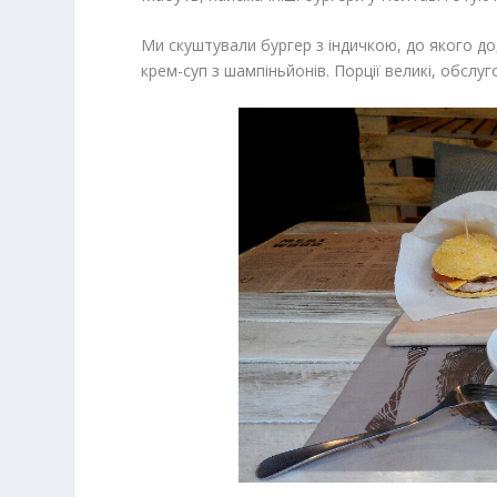
Ми скуштували бургер з індичкою, до якого д
крем-суп з шампіньйонів. Порції великі, обслу