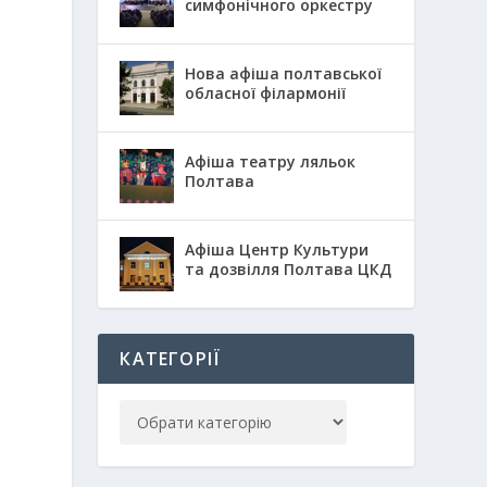
симфонічного оркестру
Нова афіша полтавської
обласної філармонії
Афіша театру ляльок
Полтава
Афіша Центр Культури
та дозвілля Полтава ЦКД
КАТЕГОРІЇ