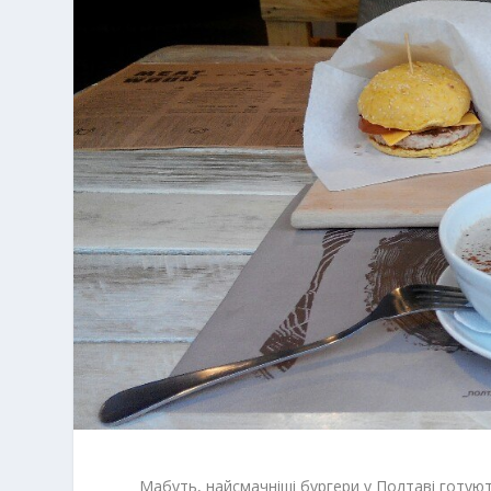
Мабуть, найсмачніші бургери у Полтаві готую