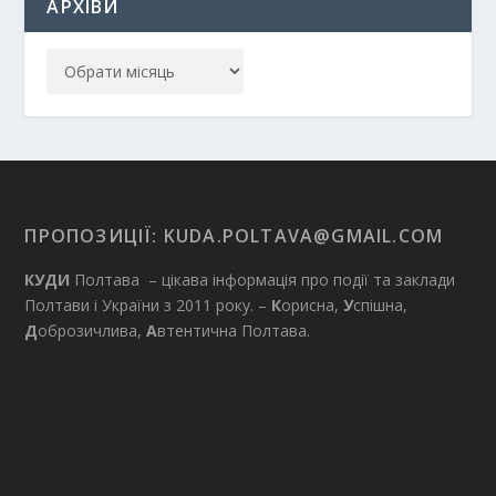
АРХІВИ
ПРОПОЗИЦІЇ:
KUDA.POLTAVA@GMAIL.COM
КУДИ
Полтава – цікава інформація про події та заклади
Полтави і України з 2011 року. –
К
орисна,
У
спішна,
Д
оброзичлива,
А
втентична Полтава.