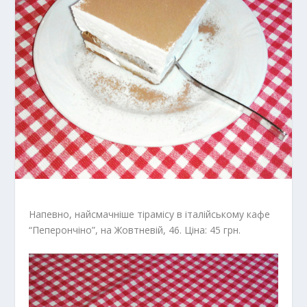
Напевно, найсмачніше тірамісу в італійському кафе
“Пеперончіно”, на Жовтневій, 46. Ціна: 45 грн.