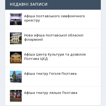
НЕДАВНІ ЗАПИСИ
Афіша полтавського симфонічного
оркестру
Нова афіша полтавської обласної
філармонії
Афіша Центр Культури та дозвілля
Полтава ЦКД
Афіша театру Гоголя Полтава
Афіша театру ляльок Полтава