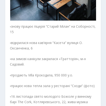
▫️знову працює піцерія “Старий Мілан” на Соборності,
15
▫️відкрилася нова кав’ярня “Касета” вулиця О.
Оксанченка, 6
▫️на зимові канікули закрилася «Тратторія», м-н
Садовий.
▫️продають Villa Крокодила, 950 000 у.о.
▫️працює нова тепла зала у ресторані “Сходи” (фото)
▫️16 листопада свято молодого Божоле у винному
барі The Cork, Котляревського, 22, жива музика