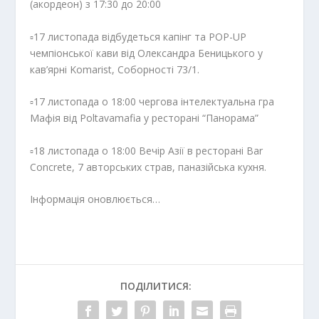
(акордеон) з 17:30 до 20:00
▫️17 листопада відбудеться капінг та POP-UP
чемпіонської кави від Олександра Беницького у
кав’ярні Komarist, Соборності 73/1.
▫️17 листопада о 18:00 чергова інтелектуальна гра
Мафія від Poltavamafia у ресторані “Панорама”
▫️18 листопада о 18:00 Вечір Азії в ресторані Bar
Concrete, 7 авторських страв, паназійська кухня.
Інформація оновлюється…
ПОДІЛИТИСЯ: