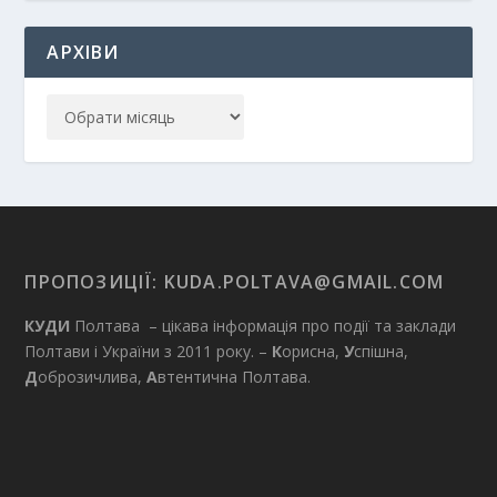
АРХІВИ
ПРОПОЗИЦІЇ:
KUDA.POLTAVA@GMAIL.COM
КУДИ
Полтава – цікава інформація про події та заклади
Полтави і України з 2011 року. –
К
орисна,
У
спішна,
Д
оброзичлива,
А
втентична Полтава.