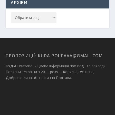
АРХІВИ
ПРОПОЗИЦІЇ:
KUDA.POLTAVA@GMAIL.COM
КУДИ
Полтава – цікава інформація про події та заклади
Полтави і України з 2011 року. –
К
орисна,
У
спішна,
Д
оброзичлива,
А
втентична Полтава.